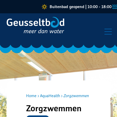
Buitenbad geopend | 10:00 - 18:00
Afwi
Home
AquaHealth
Zorgzwemmen
Zorgzwemmen
Kruimelpad