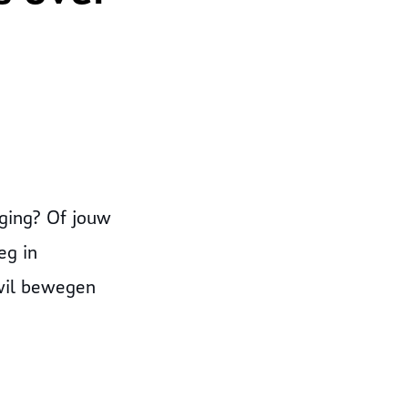
iging? Of jouw
eg in
 wil bewegen