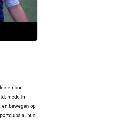
den en hun
uld, mede in
t en bewegen op
sportclubs al hun