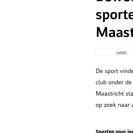
sport
Maast
Luister
De sport vind
club onder de
Maastricht st
op zoek naar z
Sporten voor ie