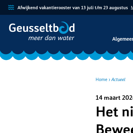
Afwijkend vakantierooster van 13 juli t/m 23 augustus
M
Algemee
Home
Actueel
14 maart 202
Kruimelp
Het n
Bewee