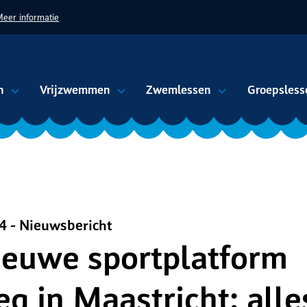
eer informatie
n
Vrijzwemmen
Zwemlessen
Groepsless
4 - Nieuwsbericht
ad
ieuwe sportplatform
g in Maastricht: alle