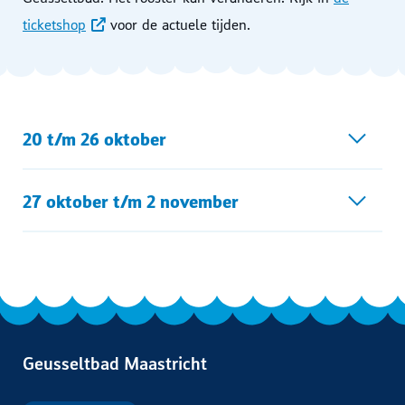
ticketshop
voor de actuele tijden.
20 t/m 26 oktober
27 oktober t/m 2 november
Geusseltbad Maastricht