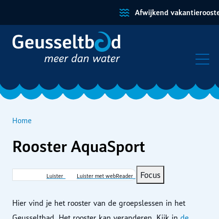
Afwijkend vakantierooster
Home
Rooster AquaSport
Kruimelpad
Focus
Luister
Luister met webReader
Hier vind je het rooster van de groepslessen in het
Geusseltbad.
Het rooster kan veranderen. Kijk in
de